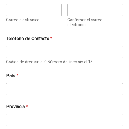
Correo electrónico
Confirmar el correo
electrónico
Teléfono de Contacto
*
Código de área sin el 0 Número de línea sin el 15
e
País
*
l
C
U
I
L
S
Provincia
*
e
m
e
s