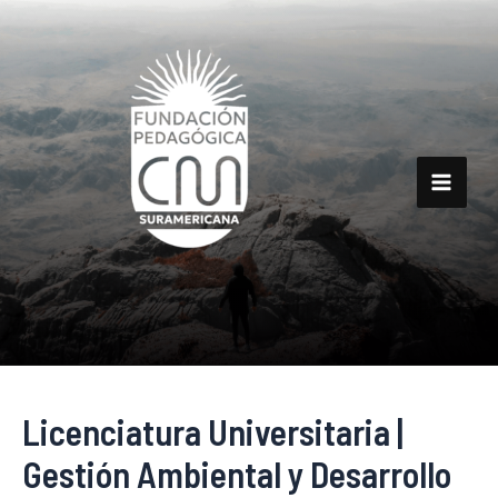
Ir
al
contenido
Main
Men
Licenciatura Universitaria |
Gestión Ambiental y Desarrollo