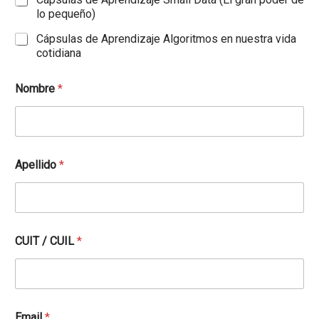
lo pequeño)
Cápsulas de Aprendizaje Algoritmos en nuestra vida
cotidiana
Nombre
*
a
Apellido
*
s
o
c
i
a
d
CUIT / CUIL
*
o
t
r
a
b
a
Email
*