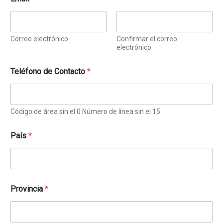
j
a
d
o
Correo electrónico
Confirmar el correo
r
electrónico
c
o
Teléfono de Contacto
*
o
p
e
r
a
Código de área sin el 0 Número de línea sin el 15
t
i
País
*
v
a
,
Provincia
*