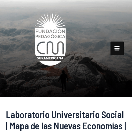
Ir
al
contenido
Main
Men
Laboratorio Universitario Social
| Mapa de las Nuevas Economías |